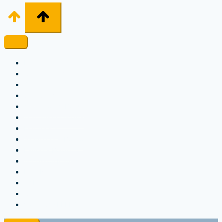
Home
Ci presentiamo
Ormeggio & Co
Solo per Velisti
Accessori di Bordo
Trattamenti Acqua
Elettronica
Sicurezza a Bordo
Lavori a Bordo
Accessori Nautici Vari
Libri Nautici
❤️ Lista desideri
Contatti
Vai al CARRELLO