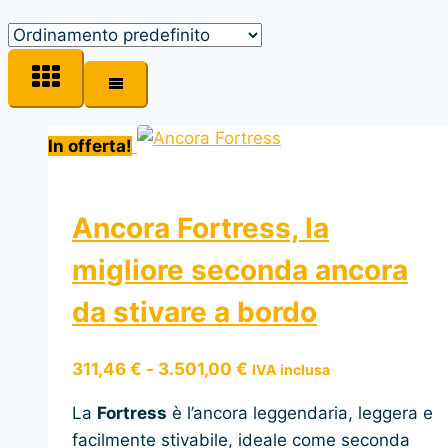
In offerta!
Ancora Fortress, la
migliore seconda ancora
da stivare a bordo
Fascia
311,46
€
-
3.501,00
€
IVA inclusa
di
La
Fortress
è l’ancora leggendaria, leggera e
prezzo:
facilmente stivabile, ideale come seconda