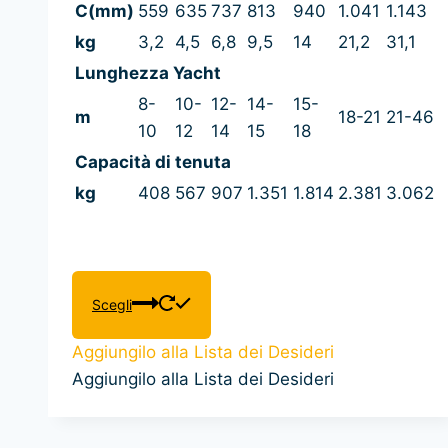
C(mm)
559
635
737
813
940
1.041
1.143
kg
3,2
4,5
6,8
9,5
14
21,2
31,1
Lunghezza Yacht
8-
10-
12-
14-
15-
m
18-21
21-46
10
12
14
15
18
Capacità di tenuta
kg
408
567
907
1.351
1.814
2.381
3.062
Questo
Scegli
prodotto
ha
Aggiungilo alla Lista dei Desideri
più
Aggiungilo alla Lista dei Desideri
varianti.
Le
opzioni