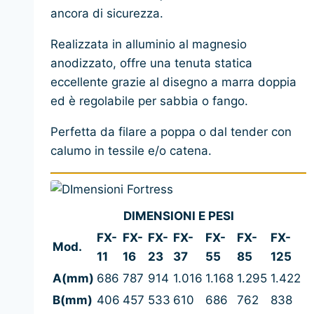
da
ancora di sicurezza.
311,46 €
a
Realizzata in alluminio al magnesio
3.501,00 €
anodizzato, offre una tenuta statica
eccellente grazie al disegno a marra doppia
ed è regolabile per sabbia o fango.
Perfetta da filare a poppa o dal tender con
calumo in tessile e/o catena.
DIMENSIONI E PESI
FX-
FX-
FX-
FX-
FX-
FX-
FX-
Mod.
11
16
23
37
55
85
125
A(mm)
686
787
914
1.016
1.168
1.295
1.422
B(mm)
406
457
533
610
686
762
838