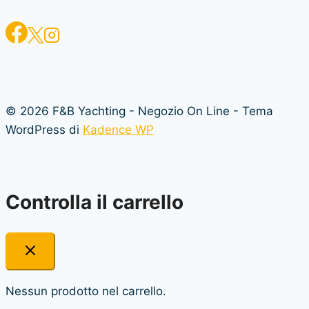
possono
essere
scelte
nella
pagina
del
© 2026 F&B Yachting - Negozio On Line - Tema
prodotto
WordPress di
Kadence WP
Controlla il carrello
Nessun prodotto nel carrello.